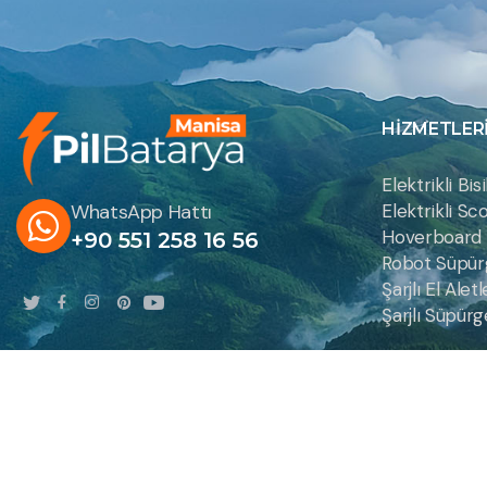
HIZMETLER
Elektrikli Bi
WhatsApp Hattı
Elektrikli S
Hoverboard 
+90 551 258 16 56
Robot Süpürg
Şarjlı El Ale
Şarjlı Süpür