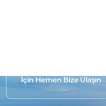
Pil ve Batarya Onarım İht
İçin Hemen Bize Ulaşın