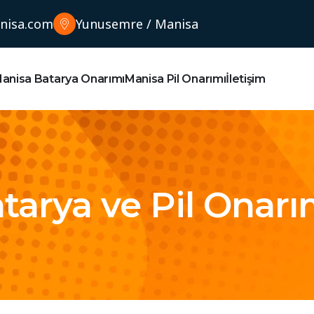
nisa.com
Yunusemre / Manisa
anisa Batarya Onarımı
Manisa Pil Onarımı
İletişim
Batarya ve Pil Onarı