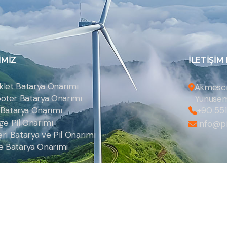
IMIZ
İLETIŞIM
siklet Batarya Onarımı
Akmescit
cooter Batarya Onarımı
Yunusem
Batarya Onarımı
+90 551
e Pil Onarımı
info@p
tleri Batarya ve Pil Onarımı
ge Batarya Onarımı